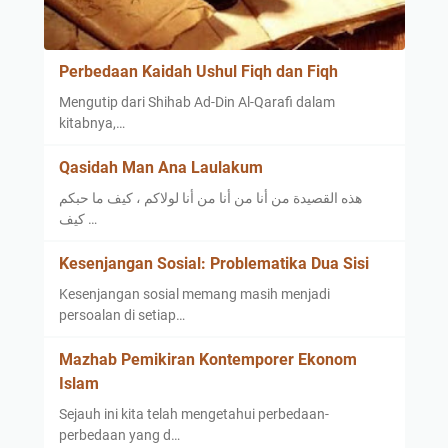
Perbedaan Kaidah Ushul Fiqh dan Fiqh
Mengutip dari Shihab Ad-Din Al-Qarafi dalam
kitabnya,…
Qasidah Man Ana Laulakum
هذه القصيدة من أنا من أنا من أنا لولاكم ، كيف ما حبكم
كيف …
Kesenjangan Sosial: Problematika Dua Sisi
Kesenjangan sosial memang masih menjadi
persoalan di setiap…
Mazhab Pemikiran Kontemporer Ekonom
Islam
Sejauh ini kita telah mengetahui perbedaan-
perbedaan yang d…