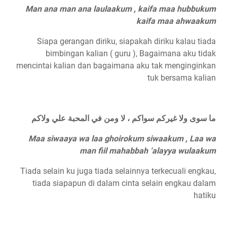
Man ana man ana laulaakum , kaifa maa hubbukum
kaifa maa ahwaakum
Siapa gerangan diriku, siapakah diriku kalau tiada
bimbingan kalian ( guru ), Bagaimana aku tidak
mencintai kalian dan bagaimana aku tak menginginkan
tuk bersama kalian
ما سوى ولا غيركم سواكم ، لا ومن في المحبة علي ولاكم
Maa siwaaya wa laa ghoirokum siwaakum , Laa wa
man fiil mahabbah ‘alayya wulaakum
Tiada selain ku juga tiada selainnya terkecuali engkau,
tiada siapapun di dalam cinta selain engkau dalam
hatiku