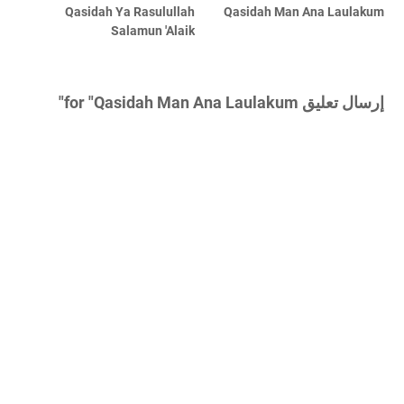
Qasidah Ya Rasulullah
Qasidah Man Ana Laulakum
Salamun 'Alaik
إرسال تعليق for "Qasidah Man Ana Laulakum"