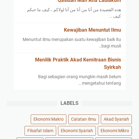
Qasidah Man Ana Laulakum
هذه القصيدة من أنا من أنا من أنا لولاكم ، كيف ما حبكم
كيف …
Kewajiban Menuntut Ilmu
Menuntut ilmu merupakan suatu kewajiban baik itu
bagi musli…
Menilik Praktik Akad Kemitraan Bisnis
Syirkah
Bagi sebagian orang mungkin masih belum
mengetahui tentang …
LABELS
Ekonomi Makro
Catatan Ilmu
Akad Syariah
Filsafat Islam
Ekonomi Syariah
Ekonomi Mikro